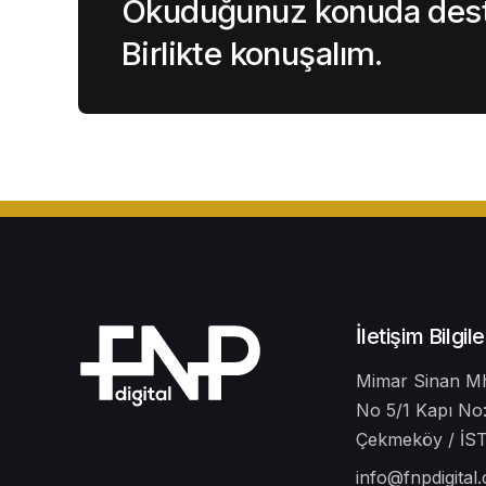
Okuduğunuz konuda deste
Birlikte konuşalım.
İletişim Bilgile
Mimar Sinan Mh
No 5/1 Kapı No:
Çekmeköy / İ
info@fnpdigital