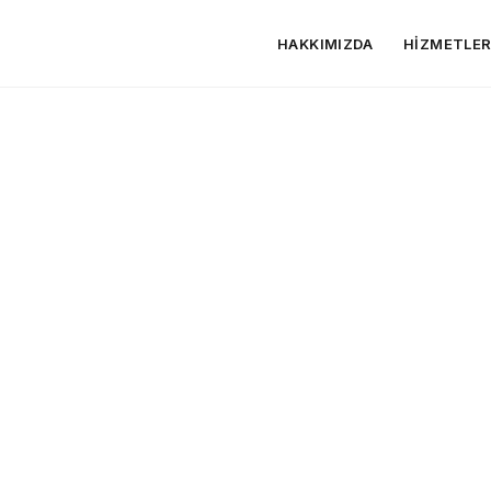
HAKKIMIZDA
HIZMETLE
izmeti
er: Lüks ve Gücün Zamansız Temsilcisi
Optimizasyonu
önetimi
siyah mermer