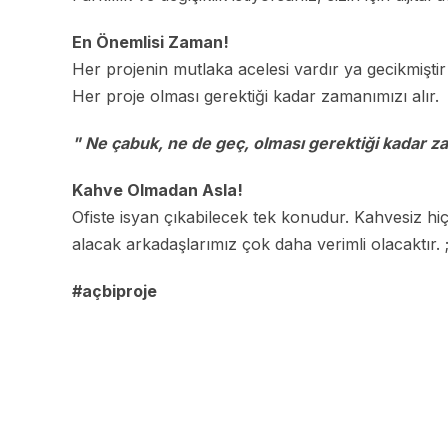
Web Yazılım
En Önemlisi Zaman!
Tasarım
Her projenin mutlaka acelesi vardır ya gecikmiştir 
Her proje olması gerektiği kadar zamanımızı alır.
Müşteri girişi
" Ne çabuk, ne de geç, olması gerektiği kadar za
Kahve Olmadan Asla!
Google Ads Yön
Ofiste isyan çıkabilecek tek konudur. Kahvesiz hi
alacak arkadaşlarımız çok daha verimli olacaktır. ;
Restoran ve Ca
#açbiproje
iletişim