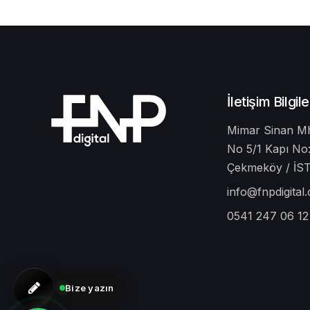
İletişim Bilgile
Mimar Sinan Mh
No 5/1 Kapı No:
Çekmeköy / İ
info@fnpdigital
0541 247 06 12
Bize yazın