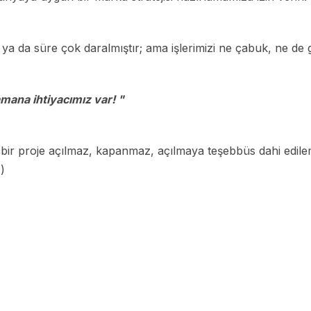
ya da süre çok daralmıştır; ama işlerimizi ne çabuk, ne de ge
mana ihtiyacımız var! "
etimi
çbir proje açılmaz, kapanmaz, açılmaya teşebbüs dahi edile
)
fe İçin QR Menu