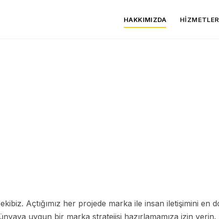
HAKKIMIZDA
HIZMETLE
izmeti
Optimizasyonu
önetimi
kibiz. Açtığımız her projede marka ile insan iletişimini en d
tal dünyaya uygun bir marka stratejisi hazırlamamıza izin verin.