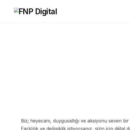
Web Tasarım H
Arama Motoru 
Anasayfa
FNP Digital
- SEO Ajansı
Sosyal Medya Y
Biz; heyecanı, duygusallığı ve aksiyonu seven bir e
Farklılık ve değişiklik istiyorsanız, sizin için diji