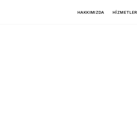
HAKKIMIZDA
HIZMETLE
izmeti
n Mermeri: Doğanın Gücü ve Zarafeti Bir Arada
Optimizasyonu
önetimi
Black Fusion mermer