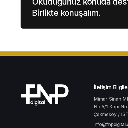
Okuduğunuz konuda deste
Birlikte konuşalım.
İletişim Bilgile
Mimar Sinan Mh
No 5/1 Kapı No:
Çekmeköy / İ
info@fnpdigital