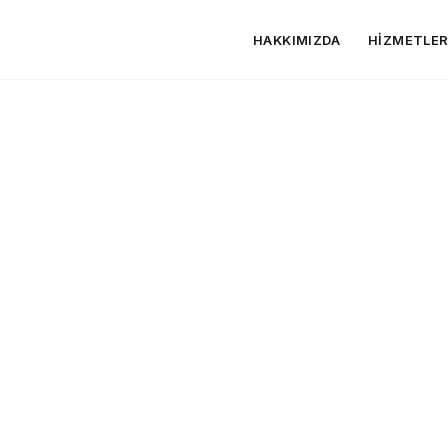
HAKKIMIZDA
HIZMETLE
izmeti
esi Seçerken Nelere Dikkat Edilmelidir?
Optimizasyonu
önetimi