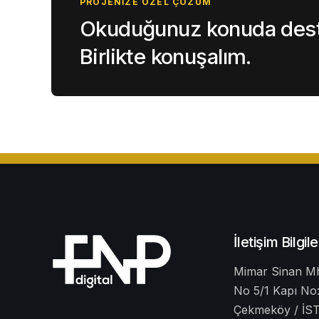
PROJENIZE ÖZEL ÇÖZÜM
Okuduğunuz konuda deste
Birlikte konuşalım.
İletişim Bilgile
Mimar Sinan Mh
No 5/1 Kapı No:
Çekmeköy / İ