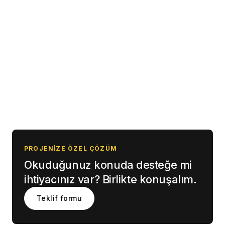
0541 247 06 12
info@fnpdigital.com.tr
PROJENIZE ÖZEL ÇÖZÜM
Okuduğunuz konuda desteğe mi
ihtiyacınız var? Birlikte konuşalım.
Teklif formu