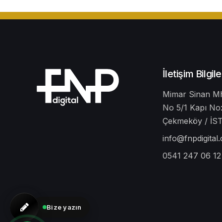
İletişim Bilgile
Mimar Sinan Mh
No 5/1 Kapı No:
Çekmeköy / İ
info@fnpdigital
0541 247 06 12
Bize yazın