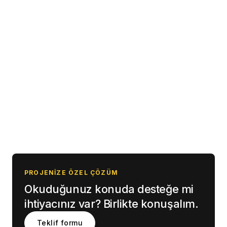
0850 307 87 64
0541 247 06 12
info@fnpdigital.com.tr
PROJENIZE ÖZEL ÇÖZÜM
Okuduğunuz konuda desteğe mi
ihtiyacınız var? Birlikte konuşalım.
Teklif formu