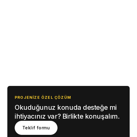
0541 247 06 12
info@fnpdigital.com.tr
PROJENIZE ÖZEL ÇÖZÜM
Okuduğunuz konuda desteğe mi
ihtiyacınız var? Birlikte konuşalım.
Teklif formu