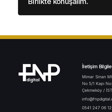
Birlikte konuşalım.
İletişim Bilgile
Mimar Sinan Mh
No 5/1 Kapı No:
Çekmeköy / İ
info@fnpdigital
0541 247 06 12