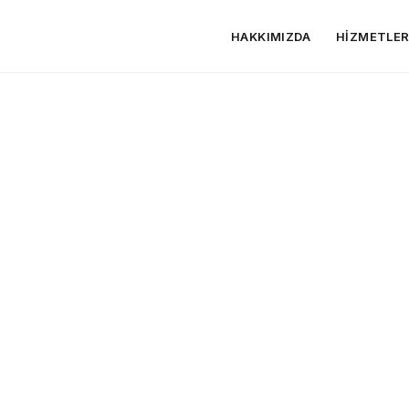
HAKKIMIZDA
HIZMETLE
izmeti
mı Özellikleri Ne Olmalı?
Optimizasyonu
önetimi