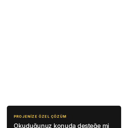
0850 307 87 64
0541 247 06 12
info@fnpdigital.com.tr
PROJENIZE ÖZEL ÇÖZÜM
Okuduğunuz konuda desteğe mi