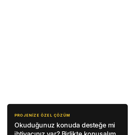
0850 307 87 64
0541 247 06 12
info@fnpdigital.com.tr
PROJENIZE ÖZEL ÇÖZÜM
Okuduğunuz konuda desteğe mi
ihtiyacınız var? Birlikte konuşalım.