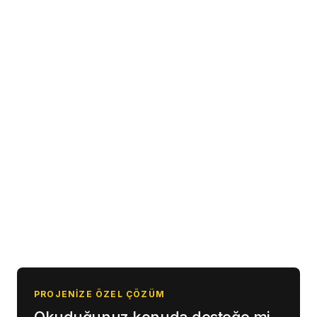
0850 307 87 64
0541 247 06 12
info@fnpdigital.com.tr
PROJENIZE ÖZEL ÇÖZÜM